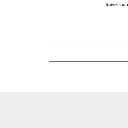
Suivez-nous
cabane à sucre Jacques Gré